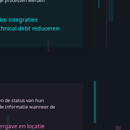
ige processen werden
ze integraties
chnical debt reduceren
n de status van hun
rde informatie wanneer de
rgave en locatie