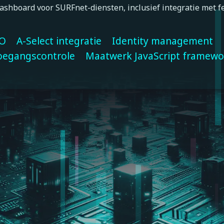
shboard voor SURFnet-diensten, inclusief integratie met f
O
A-Select integratie
Identity management
oegangscontrole
Maatwerk JavaScript framewo