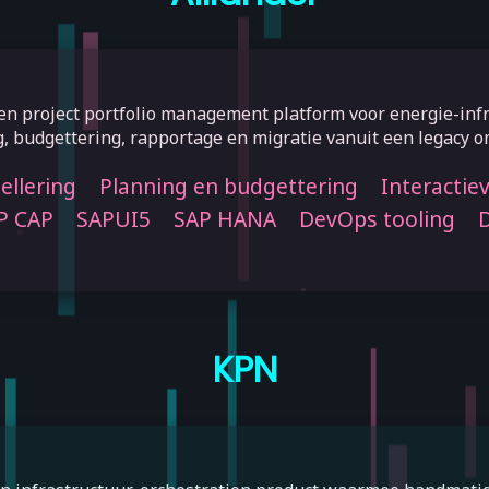
n project portfolio management platform voor energie-infr
, budgettering, rapportage en migratie vanuit een legacy 
llering
Planning en budgettering
Interactiev
P CAP
SAPUI5
SAP HANA
DevOps tooling
D
KPN