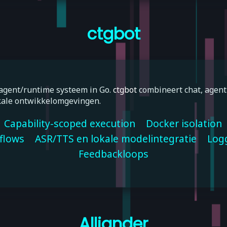
ctgbot
agent/runtime systeem in Go.
ctgbot
combineert chat, agenti
okale ontwikkelomgevingen.
Capability-scoped execution
Docker isolation
flows
ASR/TTS en lokale modelintegratie
Log
Feedbackloops
Alliander