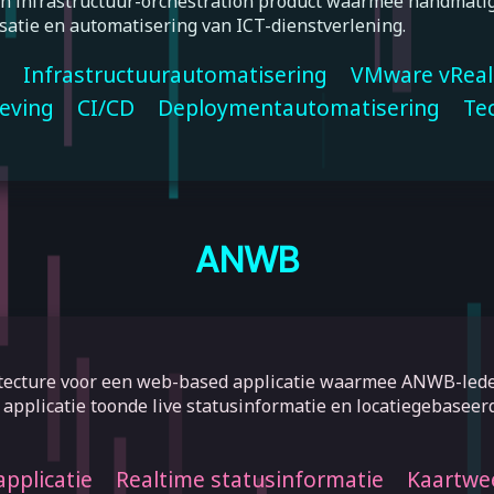
rn infrastructuur-orchestration product waarmee handmat
atie en automatisering van ICT-dienstverlening.
Infrastructuurautomatisering
VMware vReali
eving
CI/CD
Deploymentautomatisering
Te
ANWB
itecture voor een web-based applicatie waarmee ANWB-lede
applicatie toonde live statusinformatie en locatiegebasee
applicatie
Realtime statusinformatie
Kaartwee